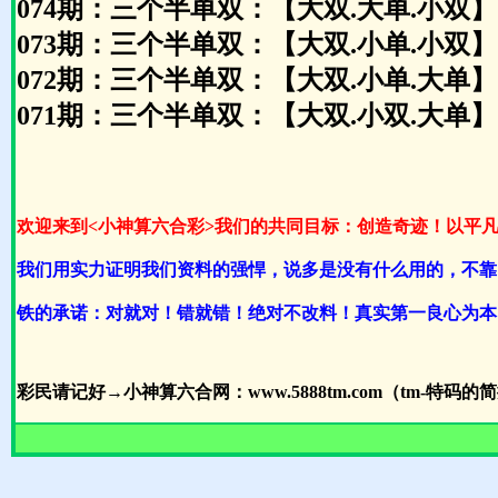
074期：三个半单双：【大双.大单.小双】
073期：三个半单双：【大双.小单.小双】
072期：三个半单双：【大双.小单.大单】
071期：三个半单双：【大双.小双.大单】
欢迎来到<小神算六合彩>我们的共同目标：创造奇迹！以平
我们用实力证明我们资料的强悍，说多是没有什么用的，不靠
铁的承诺：对就对！错就错！绝对不改料！真实第一良心为本
彩民请记好→小神算六合网：www.5888tm.com（tm-特码的